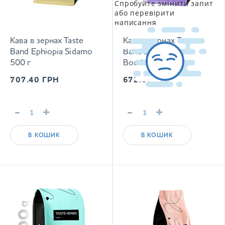
Спробуйте змінити запит
або перевірити
написання
Кава в зернах Taste
Кава в зернах Taste
Band Ephiopia Sidamo
Band Brazil Yellow
500 г
Bourbon 500 г
707.40
ГРН
672.00
ГРН
-
+
-
+
В КОШИК
В КОШИК