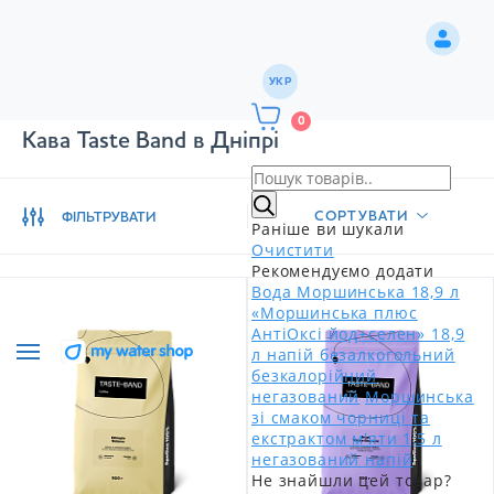
УКР
0
Кава Taste Band в Дніпрі
СОРТУВАТИ
ФІЛЬТРУВАТИ
Раніше ви шукали
Очистити
Рекомендуємо додати
Вода Моршинська 18,9 л
«Моршинська плюс
АнтіОксі йод+селен» 18,9
л напій безалкогольний
безкалорійний
негазований
Моршинська
зі смаком чорниці та
екстрактом м'яти 1,5 л
негазований напій
Не знайшли цей товар?