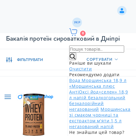
УКР
0
Бакалія протеїн сироватковий в Дніпрі
СОРТУВАТИ
ФІЛЬТРУВАТИ
Раніше ви шукали
Очистити
Рекомендуємо додати
Вода Моршинська 18,9 л
«Моршинська плюс
АнтіОксі йод+селен» 18,9
л напій безалкогольний
безкалорійний
негазований
Моршинська
зі смаком чорниці та
екстрактом м'яти 1,5 л
негазований напій
Не знайшли цей товар?