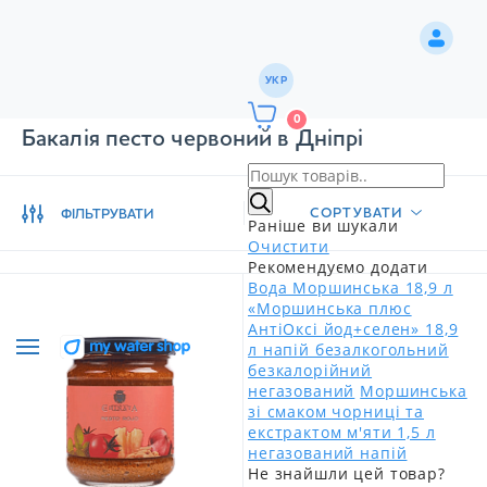
УКР
0
Бакалія песто червоний в Дніпрі
СОРТУВАТИ
ФІЛЬТРУВАТИ
Раніше ви шукали
Очистити
Рекомендуємо додати
Вода Моршинська 18,9 л
«Моршинська плюс
АнтіОксі йод+селен» 18,9
л напій безалкогольний
безкалорійний
негазований
Моршинська
зі смаком чорниці та
екстрактом м'яти 1,5 л
негазований напій
Не знайшли цей товар?