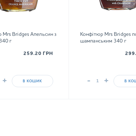
 Mrs Bridges Апельсин з
Конфітюр Mrs Bridges п
340 г
шампанським 340 г
259.20
ГРН
299
+
-
+
В КОШИК
В КО