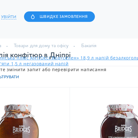
УВІЙТИ
ШВИДКЕ ЗАМОВЛЕННЯ
а
Товари для дому та офісу
Бакалія
лія конфітюр в Дніпрі
нська плюс АнтіОксі йод+селен» 18,9 л напій безалкого
'яти 1,5 л негазований напій
те змінити запит або перевірити написання
ЬТРУВАТИ