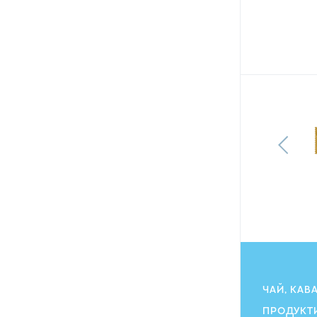
Печиво Milka Choco Moo вкрите
молочним шоколадом 120 г
128.40
грн
115.80
ГРН
ЧАЙ, КАВ
ПРОДУКТ