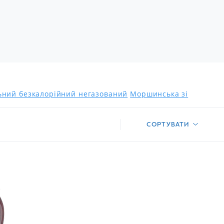
льний безкалорійний негазований
Моршинська зі
СОРТУВАТИ