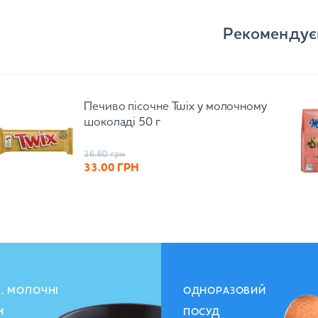
Рекомендує
Печиво пісочне Twix у молочному
шоколаді 50 г
36.60
грн
33.00
ГРН
А, МОЛОЧНІ
ОДНОРАЗОВИЙ
И
ПОСУД