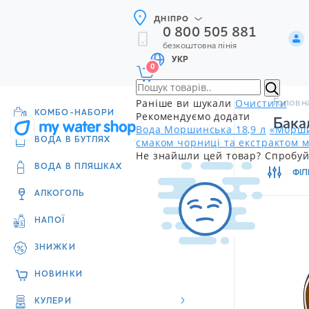
ДНІПРО
0 800 505 881
безкоштовна лінія
УКР
0
Раніше ви шукали
Очистити
Головн
КОМБО-НАБОРИ
Рекомендуємо додати
Бака
Вода Моршинська 18,9 л
«Морши
смаком чорниці та екстрактом м
ВОДА В БУТЛЯХ
Не знайшли цей товар? Спробуй
ВОДА В ПЛЯШКАХ
ФІЛ
АЛКОГОЛЬ
НАПОЇ
ЗНИЖКИ
НОВИНКИ
КУЛЕРИ