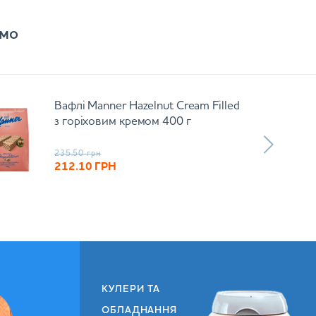
мо
Вафлі Manner Hazelnut Cream Filled
з горіховим кремом 400 г
235.50
грн
212.10
ГРН
КУЛЕРИ ТА
ОБЛАДНАННЯ