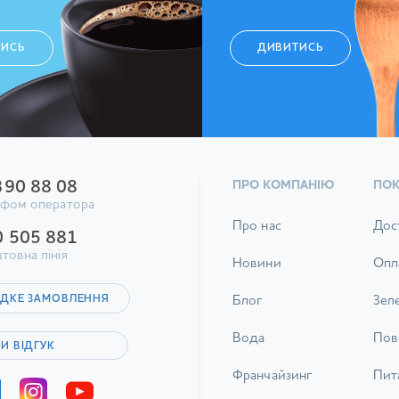
ТИСЬ
ДИВИТИСЬ
390 88 08
ПРО КОМПАНІЮ
ПО
ифом оператора
Про нас
Дос
0 505 881
товна лінія
Новини
Опл
ДКЕ ЗАМОВЛЕННЯ
Блог
Зел
Вода
Пов
И ВІДГУК
Франчайзинг
Пита