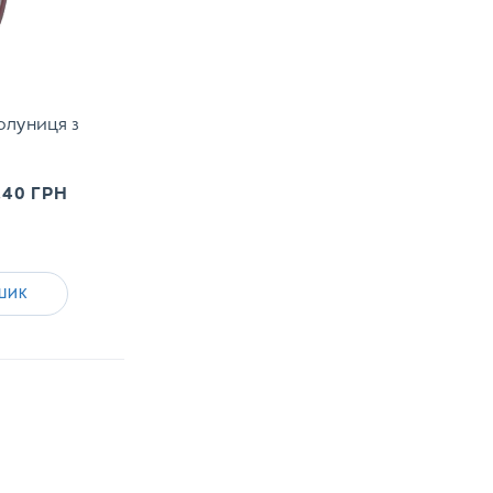
олуниця з
.40
ГРН
ШИК