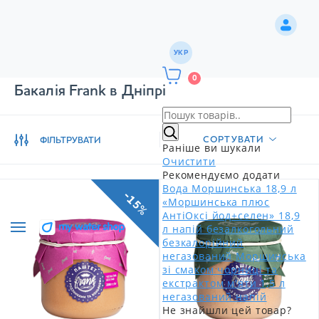
УКР
0
Бакалія Frank в Дніпрі
СОРТУВАТИ
ФІЛЬТРУВАТИ
Раніше ви шукали
Очистити
Рекомендуємо додати
Вода Моршинська 18,9 л
-15%
«Моршинська плюс
АнтіОксі йод+селен» 18,9
л напій безалкогольний
безкалорійний
негазований
Моршинська
зі смаком чорниці та
екстрактом м'яти 1,5 л
негазований напій
Не знайшли цей товар?