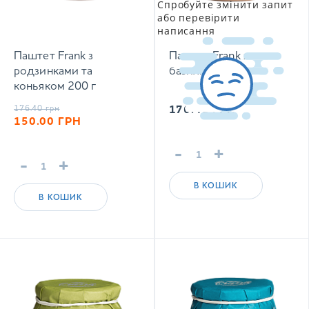
Спробуйте змінити запит
або перевірити
написання
Паштет Frank з
Паштет Frank з
родзинками та
базиліком 200 г
коньяком 200 г
176.40
грн
176.40
ГРН
150.00
ГРН
-
+
-
+
В КОШИК
В КОШИК