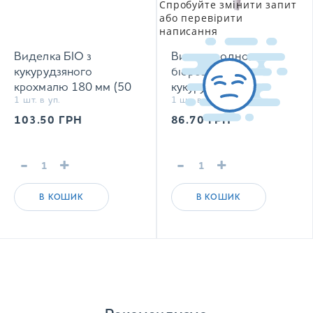
Спробуйте змінити запит
або перевірити
написання
Виделка БІО з
Виделка одноразова
кукурудзяного
біорозкладна з
крохмалю 180 мм (50
кукурудзяного
1 шт. в уп.
1 шт. в уп.
шт/уп)
крохмалю 150 мм (50
шт/уп)
103.50
ГРН
86.70
ГРН
-
+
-
+
В КОШИК
В КОШИК