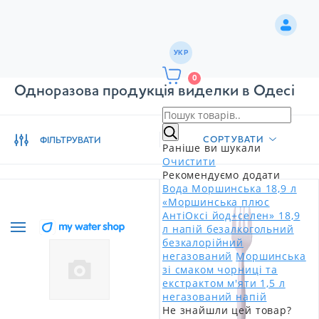
УКР
0
Одноразова продукція виделки в Одесі
СОРТУВАТИ
ФІЛЬТРУВАТИ
Раніше ви шукали
Очистити
Рекомендуємо додати
Вода Моршинська 18,9 л
«Моршинська плюс
АнтіОксі йод+селен» 18,9
л напій безалкогольний
безкалорійний
негазований
Моршинська
зі смаком чорниці та
екстрактом м'яти 1,5 л
негазований напій
Не знайшли цей товар?