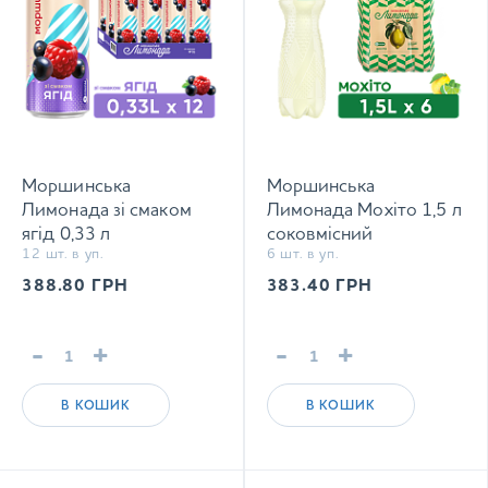
Моршинська
Моршинська
Лимонада зі смаком
Лимонада Мохіто 1,5 л
ягід 0,33 л
соковмісний
12 шт. в уп.
6 шт. в уп.
соковмісний
середньогазований
середньогазований
напій Xmas limited
388.80
ГРН
383.40
ГРН
напій
edition
-
+
-
+
В КОШИК
В КОШИК