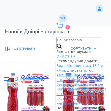
УКР
0
Напої в Дніпрі - сторінка 5
СОРТУВАТИ
ФІЛЬТРУВАТИ
Раніше ви шукали
Очистити
Рекомендуємо додати
Вода Моршинська 18,9 л
«Моршинська плюс
АнтіОксі йод+селен» 18,9
л напій безалкогольний
безкалорійний
негазований
Моршинська
зі смаком чорниці та
екстрактом м'яти 1,5 л
негазований напій
Не знайшли цей товар?