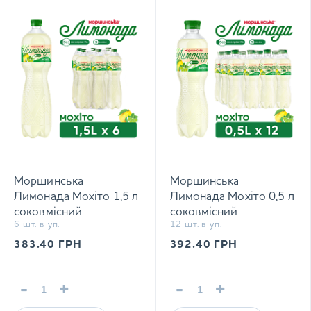
Моршинська
Моршинська
Лимонада Мохіто 1,5 л
Лимонада Мохіто 0,5 л
соковмісний
соковмісний
6 шт. в уп.
12 шт. в уп.
середньогазований
середньогазований
напій
напій
383.40
ГРН
392.40
ГРН
-
+
-
+