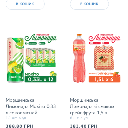
В КОШИК
В КОШИК
Моршинська
Моршинська
Лимонада Мохіто 0,33
Лимонада зі смаком
л соковмісний
грейпфрута 1,5 л
12 шт. в уп.
6 шт. в уп.
середньогазований
соковмісний
напій
середньогазований
388.80
ГРН
383.40
ГРН