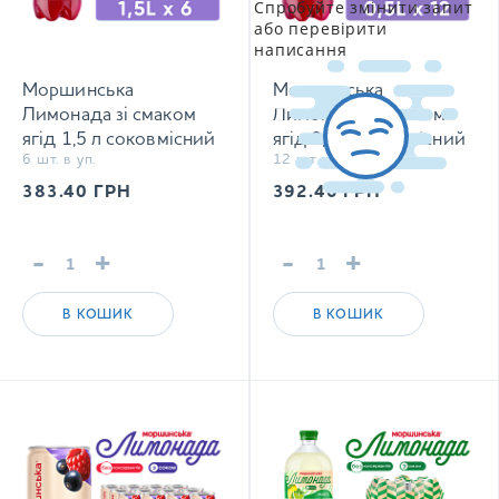
Спробуйте змінити запит
або перевірити
написання
Моршинська
Моршинська
Лимонада зі смаком
Лимонада зі смаком
ягід 1,5 л соковмісний
ягід 0,5 л соковмісний
6 шт. в уп.
12 шт. в уп.
середньогазований
середньогазований
напій
напій
383.40
ГРН
392.40
ГРН
-
+
-
+
В КОШИК
В КОШИК