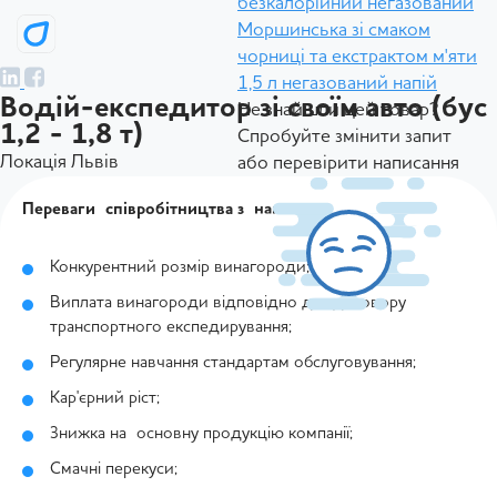
безкалорійний негазований
Моршинська зі смаком
чорниці та екстрактом м'яти
1,5 л негазований напій
Водій-експедитор зі своїм авто (бус
Не знайшли цей товар?
1,2 - 1,8 т)
Спробуйте змінити запит
Локація Львів
або перевірити написання
Переваги співробітництва з нами:
Конкурентний розмір винагороди;
Виплата винагороди відповідно до договору
транспортного експедирування;
Регулярне навчання стандартам обслуговування;
Кар'єрний ріст;
Знижка на основну продукцію компанії;
Смачні перекуси;