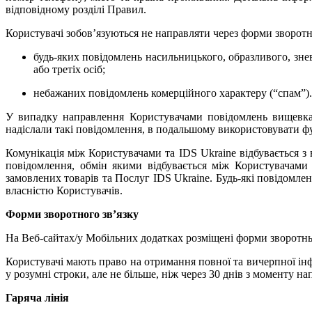
відповідному розділі Правил.
Користувачі зобов’язуються не направляти через форми зворотн
будь-яких повідомлень насильницького, образливого, зне
або третіх осіб;
небажаних повідомлень комерційного характеру (“спам”).
У випадку направлення Користувачами повідомлень вищевказа
надіслали такі повідомлення, в подальшому використовувати фу
Комунікація між Користувачами та IDS Ukraine відбувається з 
повідомлення, обмін якими відбувається між Користувачами 
замовлених товарів та Послуг IDS Ukraine. Будь-які повідомле
власністю Користувачів.
Форми зворотного зв’язку
На Веб-сайтах/у Мобільних додатках розміщені форми зворотньог
Користувачі мають право на отримання повної та вичерпної інф
у розумні строки, але не більше, ніж через 30 днів з моменту н
Гаряча лінія