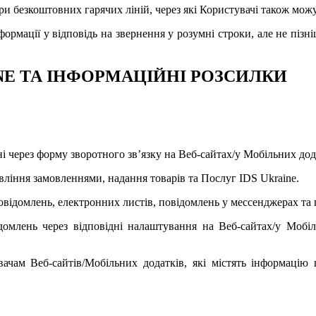
и безкоштовних гарячих ліній, через які Користувачі також можу
рмації у відповідь на звернення у розумні строки, але не пізні
NE ТА ІНФОРМАЦІЙНІ РОЗСИЛКИ
ні через форму зворотного зв’язку на Веб-сайтах/у Мобільних дод
авління замовленнями, надання товарів та Послуг IDS Ukraine.
овідомлень, електронних листів, повідомлень у мессенджерах та
омлень через відповідні налаштування на Веб-сайтах/у Мобіль
ачам Веб-сайтів/Мобільних додатків, які містять інформацію 