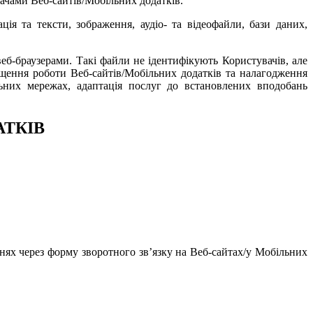
ачами Веб-сайтів/Мобільних додатків.
ція та тексти, зображення, аудіо- та відеофайли, бази даних,
 веб-браузерами. Такі файли не ідентифікують Користувачів, але
ащення роботи Веб-сайтів/Мобільних додатків та налагодження
льних мережах, адаптація послуг до встановлених вподобань
АТКІВ
ннях через форму зворотного зв’язку на Веб-сайтах/у Мобільних