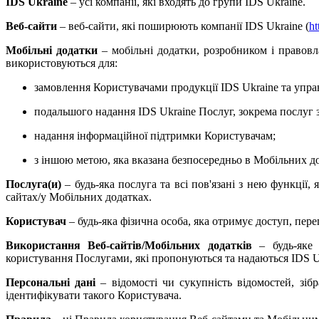
IDS Ukraine
– усі компанії, які входять до групи
IDS
Ukraine
.
Веб-сайти
– веб-сайти, які поширюють компанії IDS Ukraine (
ht
Мобільні додатки
– мобільні додатки, розробником і правовл
використовуються для:
замовлення Користувачами продукції IDS Ukraine та управ
подальшого надання IDS Ukraine Послуг, зокрема послуг 
надання інформаційної підтримки Користувачам;
з іншою метою, яка вказана безпосередньо в Мобільних д
Послуга(и)
– будь-яка послуга та всі пов'язані з нею функції
сайтах/у Мобільних додатках.
Користувач
– будь-яка фізична особа, яка отримує доступ, пер
Використання Веб-сайтів/Мобільних додатків
–
будь-яке
користування Послугами, які
пропонуються та надаються IDS U
Персональні дані
– відомості чи сукупність відомостей, зіб
ідентифікувати такого Користувача
.