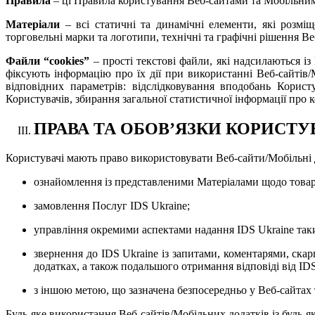
Правила
– ці Правила користування Веб-сайтами та Мобільним
Матеріали
– всі статичні та динамічні елементи, які розміщ
торговельні марки та логотипи, технічні та графічні рішення В
Файли “cookie
s
”
– прості текстові файли, які надсилаються із
фіксують інформацію про їх дії при використанні Веб-сайтів
відповідних параметрів: відслідковування вподобань Корис
Користувачів, збирання загальної статистичної інформації пр
ПРАВА ТА ОБОВ’ЯЗКИ КОРИСТУ
Користувачі мають право використовувати Веб-сайти/Мобільні 
ознайомлення із представленими Матеріалами щодо товарі
замовлення Послуг IDS Ukraine;
управління окремими аспектами надання IDS Ukraine так
звернення до IDS Ukraine із запитами, коментарями, ска
додатках, а також подальшого отримання відповіді від IDS
з іншою метою, що зазначена безпосередньо у Веб-сайтах
Будь-яке використання Веб-сайтів/Мобільних додатків із будь