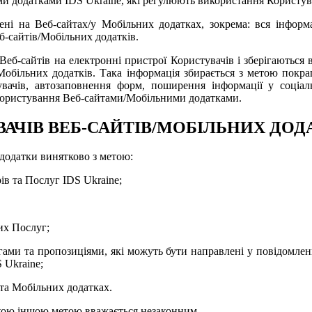
и додатками IDS Ukraine, які регулюють використання Користув
ені на Веб-сайтах/у Мобільних додатках, зокрема: вся інформа
еб-сайтів/Мобільних додатків.
 Веб-сайтів на електронні пристрої Користувачів і зберігаються
/Мобільних додатків. Така інформація збирається з метою покр
тувачів, автозаповнення форм, поширення інформації у соціа
о користування Веб-сайтами/Мобільними додатками.
ВАЧІВ ВЕБ-САЙТІВ/МОБІЛЬНИХ ДОД
додатки винятково з метою:
в та Послуг IDS Ukraine;
их Послуг;
ргами та пропозиціями, які можуть бути направлені у повідомле
 Ukraine;
 та Мобільних додатках.
-якою іншою метою вважається незаконним.