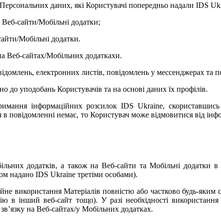
Персональних даних, які Користувачі попередньо надали IDS Ukra
 Веб-сайти/Мобільні додатки;
сайти/Мобільні додатки.
на Веб-сайтах/Мобільних додаткахи.
відомлень, електронних листів, повідомлень у мессенджерах та 
о до уподобань Користувачів та на основі даних їх профілів.
тримання інформаційних розсилок IDS Ukraine, скориставшис
я в повідомленні немає, то Користувач може відмовитися від ін
більних додатків, а також на Веб-сайти та Мобільні додатки 
м надано IDS Ukraine третіми особами).
йне використання Матеріалів повністю або частково будь-яким сп
ію в інший веб-сайт тощо). У разі необхідності використання
 зв’язку на
Веб-сайтах/у Мобільних додатках.