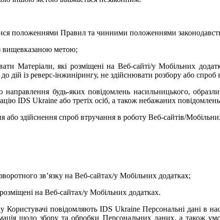
тися положеннями Правил та чинними положеннями законодавства
з вищевказаною метою;
ати Матеріали, які розміщені на Веб-сайті/у Мобільних дода
 до дій із реверс-інжинірингу, не здійснювати розбору або спроб
ю направлення будь-яких повідомлень насильницького, образли
ацію IDS Ukraine або третіх осіб, а також небажаних повідомлень
я або здійснення спроб втручання в роботу Веб-сайтів
/
Мобільних
зворотного зв
’
язку на Веб-сайтах/у Мобільних додатках;
 розміщені на Веб-сайтах/у Мобільних додатках.
у Користувачі повідомляють IDS Ukraine Персональні дані в насту
мація щодо збору та обробки Персональних даних, а також умо