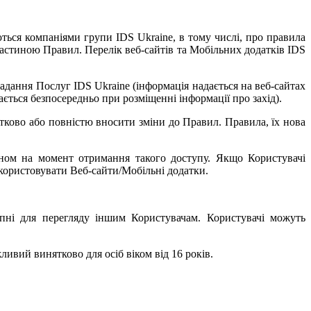
юються компаніями групи IDS
Ukraine, в тому числі, про правила
астиною Правил. Перелік веб-сайтів та Мобільних додатків IDS
адання Послуг IDS Ukraine (інформація надається на веб-сайтах
ється безпосередньо при розміщенні інформації про захід).
стково або повністю
вносити зміни
до Правил. Правила, їх нова
ном на момент отримання такого доступу. Якщо Користувачі
икористовувати Веб-сайти/Мобільні додатки.
упні для перегляду іншим Користувачам. Користувачі можуть
ливий винятково для осіб
віком від 1
6
років.