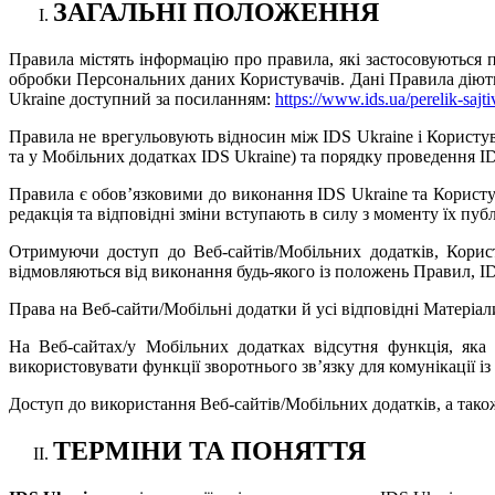
ЗАГАЛЬНІ ПОЛОЖЕННЯ
Правила
містять інформацію про правила, які застосовуються
обробки Персональних даних Користувачів. Дані Правила діють
Ukraine доступний за посиланням:
https://www.ids.ua/perelik-sajti
Правила не врегульовують відносин між IDS Ukraine і Користув
та у Мобільних додатках IDS Ukraine) та порядку проведення ID
Правила
є
обов’язковими до
виконання IDS Ukraine та Корист
редакція та відповідні зміни вступають в силу з моменту їх пуб
Отримуючи доступ до Веб-сайтів/Мобільних додатків
, Кори
відмовляються від виконання будь-якого із положень Правил,
I
Права на Веб-сайти/Мобільні додатки й усі відповідні Матеріал
На Веб-сайтах/у Мобільних додатках відсутня функція, яка
використовувати функції зворотнього зв’язку для комунікації із
Доступ до використання
Веб-сайтів/Мобільних додатків, а так
ТЕРМІНИ ТА ПОНЯТТЯ