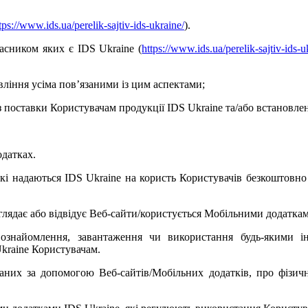
tps://www.ids.ua/perelik-sajtiv-ids-ukraine/
).
асником яких є IDS Ukraine (
https://www.ids.ua/perelik-sajtiv-ids-u
ління усіма пов’язаними із цим аспектами;
з поставки Користувачам продукції IDS Ukraine та/або встановле
одатках.
, які надаються IDS Ukraine на користь Користувачів безкоштовн
еглядає або відвідує Веб-сайти/користується Мобільними додатка
 ознайомлення, завантаження чи використання будь-якими і
kraine Користувачам.
раних за допомогою Веб-сайтів/Мобільних додатків, про фізич