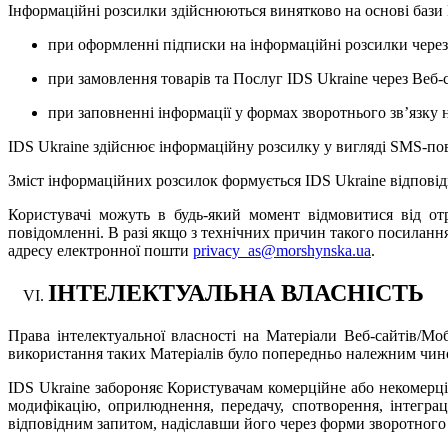
Інформаційні розсилки здійснюються винятково на основі бази 
при оформленні підписки на інформаційні розсилки через
при замовлення товарів та Послуг IDS Ukraine через Веб-
при заповненні інформації у формах зворотнього зв’язку 
IDS Ukraine здійснює інформаційну розсилку у вигляді
SMS
-по
Зміст інформаційних розсилок формується IDS Ukraine відповідн
Користувачі можуть в будь-який момент відмовитися від о
повідомленні. В разі якщо з технічних причин такого посиланн
адресу електронної пошти
privacy_as@morshynska.ua
.
ІНТЕЛЕКТУАЛЬНА ВЛАСНІСТЬ
Права інтелектуальної власності на Матеріали Веб-сайтів/Мо
використання таких Матеріалів було попередньо належним чино
IDS Ukraine забороняє Користувачам комерційне або некомерці
модифікацію, оприлюднення, передачу, спотворення, інтеграц
відповідним запитом, надіславши його через форми зворотного