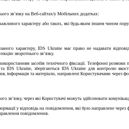
ього зв’язку на Веб-сайтах/у Мобільних додатках:
важливого характеру або таких, які будь-яким іншим чином поруш
ного характеру, IDS Ukraine має право не надавати відповідь
нкцію зворотнього зв’язку.
використанням засобів технічного фіксації. Телефонні розмови 
та IDS Ukraine, зберігаються IDS Ukraine для контролю якос
ння, інформація та матеріали, направлені Користувачами через фо
о зв’язку, через які Користувачі можуть здійснювати комунікаці
ормації у відповідь на повідомлення, які було направлене через 
аправлення повідомлення.