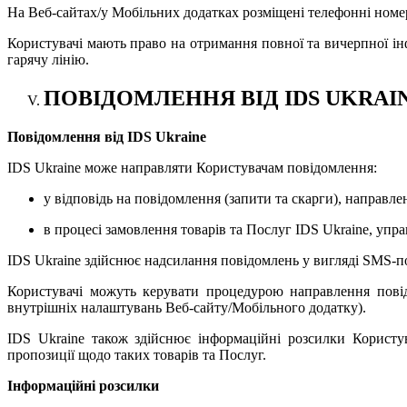
На Веб-сайтах/у Мобільних додатках розміщені телефонні номер
Користувачі мають право на отримання повної та вичерпної інфо
гарячу лінію.
ПОВІДОМЛЕННЯ ВІД IDS UKRAI
Повідомлення від
IDS Ukraine
IDS Ukraine може направляти Користувачам повідомлення:
у відповідь на повідомлення (запити та скарги), направле
в процесі замовлення товарів та Послуг IDS Ukraine, упр
IDS Ukraine здійснює надсилання повідомлень у вигляді
SMS
-п
Користувачі можуть керувати процедурою направлення повід
внутрішніх налаштувань Веб-сайту/Мобільного додатку).
IDS Ukraine також здійснює інформаційні розсилки Користув
пропозиції щодо таких товарів та Послуг.
Інформаційні розсилки