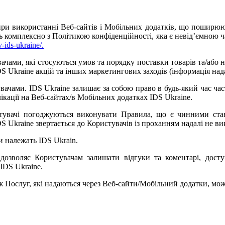
 при використанні Веб-сайтів і Мобільних додатків, що пошир
 комплексно з Політикою конфіденційності, яка є невід’ємною ч
v-ids-ukraine/.
ачами, які стосуються умов та порядку поставки товарів та/або н
S Ukraine акцій та інших маркетингових заходів (інформація нада
увачами. IDS Ukraine залишає за собою право
в будь-який час ча
лікації на Веб-сайтах/в Мобільних додатках
IDS Ukraine
.
стувачі погоджуються виконувати Правила, що є чинними ста
DS Ukraine звертається до Користувачів із проханням надалі не в
и належать IDS Ukrain.
 дозволяє Користувачам залишати відгуки та коментарі, дост
 IDS Ukraine.
ож Послуг, які надаються через Веб-сайти/Мобільний додатки
,
мож