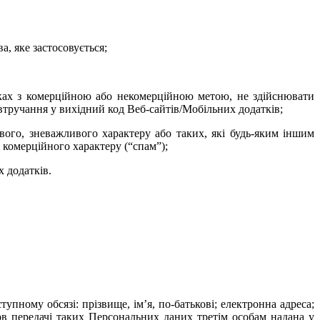
, яке застосовується
;
тках з комерційною або некомерційною метою, не здійснювати
 втручання у вихідний код Веб-сайтів/Мобільних додатків;
вого, зневажливого характеру або таких, які будь-яким іншим
 комерційного характеру (“спам”);
 додатків.
пному обсязі: прізвище, ім’я, по-батькові; електронна адреса;
в передачі таких Персональних даних третім особам надана у